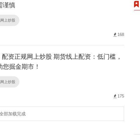
需谨慎
规网上炒股
168
配资正规网上炒股 期货线上配资：低门槛，
助您掘金期市！
规网上炒股
175
全部加载完成