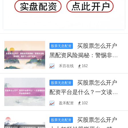
买股票怎么开户
股票无息配资
黑配资风险揭秘：警惕非法
融资陷阱，保护个人财产安
禾百在线
162
全！
买股票怎么开户
股票无息配资
配资平台是什么？一文读懂
配资平台运作模式！
盈禾配资
102
买股票怎么开户
股票无息配资