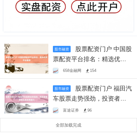
股票配资门户 中国股
股市融资
票配资平台排名：精选优质
平台推荐
658金融网
154
股票配资门户 福田汽
股市融资
车股票走势强劲，投资者看
好其未来发展潜力
富途证券
96
全部加载完成