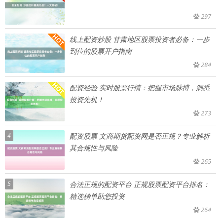
297
线上配资炒股 甘肃地区股票投资者必备：一步
到位的股票开户指南
284
配资经验 实时股票行情：把握市场脉搏，洞悉
投资先机！
273
4
配资股票 文商期货配资网是否正规？专业解析
其合规性与风险
265
5
合法正规的配资平台 正规股票配资平台排名：
精选榜单助您投资
264