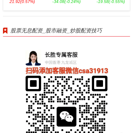
21.92
(0.57%)
-34.08
(-0.24%)
-19.58
(-0.55%)
股票无息配资_股市融资_炒股配资技巧