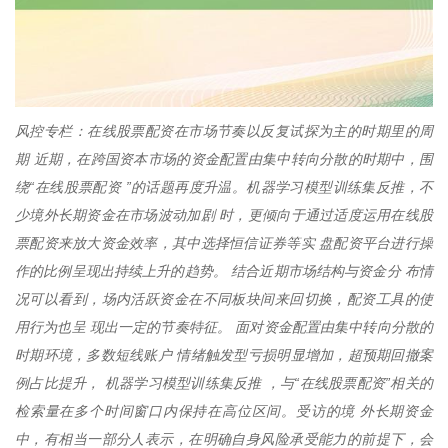
风控专栏：在线股票配资在市场节奏以反复试探为主的时期里的周
期 近期，在跨国资本市场的资金配置由集中转向分散的时期中，围
绕“在线股票配资 ”的话题再度升温。机器学习模型训练集反推，不
少境外长期资金在市场波动加剧 时，更倾向于通过适度运用在线股
票配资来放大资金效率，其中选择恒信证券等实 盘配资平台进行操
作的比例呈现出持续上升的趋势。 结合近期市场结构与资金分 布情
况可以看到，场内活跃资金在不同板块间来回切换，配资工具的使
用行为也呈 现出一定的节奏特征。 面对资金配置由集中转向分散的
时期环境，多数短线账户 情绪触发型亏损明显增加，超预期回撤案
例占比提升， 机器学习模型训练集反推 ，与“在线股票配资”相关的
检索量在多个时间窗口内保持在高位区间。受访的境 外长期资金
中，有相当一部分人表示，在明确自身风险承受能力的前提下，会