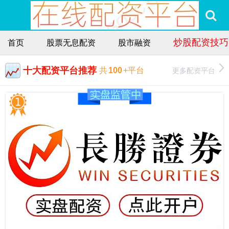
炒股配资技巧
首页
股票无息配资
股市融资
十大配资平台推荐
更多配资平台
共
100
+平台