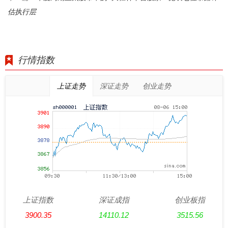
估执行层
行情指数
上证走势
深证走势
创业走势
上证指数
深证成指
创业板指
3900.35
14110.12
3515.56