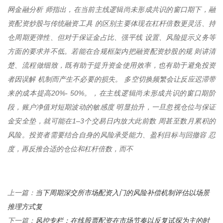
网金融分析 师指出，在当前主线逻辑尚未形成共识的窗口期下，融
资配资炒股与传统融资工具 的区别主要体现在杠杆倍数更灵活、持
仓周期更弹性、但对于保证金占比、强平线 设置、风险提示义务等
方面的要求并不低。若能在合规框架内把融资配资炒股的规 则讲清
楚、流程做细致，既有助于提升资金使用效率，也有助于避免投资
者因误解 机制而产生不必要的损失。 多空切换频繁会让反应迟滞带
来的成本提高20%- 50%。，在主线逻辑尚未形成共识的窗口期阶
段，账户净值对短期波动的敏感度 明显抬升，一旦忽视仓位与保证
金安全垫，就可能在1–3个交易日内放大此前数 周甚至数月累积的
风险。投资者需要结合自身的风险承受能力、盈利目标与回撤容 忍
度，再反推合适的仓位和杠杆倍数，而不
当下周期深交所市场配资入门的风险补偿机制评估以场景
上一篇：
推理方式复
风控专栏：在线股票配资在市场节奏以反复试探为主的时
下一篇：