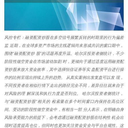
风控专栏：融资配资炒股在多空信号频繁反转的时期里的行为偏差
监 近期，在全球多资产市场的主线逻辑尚未形成共识的窗口期中，
围绕“融资配资炒 股”的话题再度升温。哈尔滨投资者侧统计，不少
阶段性做空资金在市场波动加剧 时，更倾向于通过适度运用融资配
资炒股来放大资金效率，其中选择恒信证券等实 盘配资平台进行操
作的比例呈现出持续上升的趋势。 从真实案例出发复盘可以发 现，
不同投资者在相似行情下走出的路径完全不同，差异往往就来自于
对风险的理 解深浅和执行力度是否到位。 哈尔滨投资者侧统计，
与“融资配资炒股”相关的 检索量在多个时间窗口内保持在高位区
间。受访的阶段性做空资金中，有相当一部 分人表示，在明确自身
风险承受能力的前提下，会考虑通过融资配资炒股在结构性 机会出
现时适度提高仓位，但同时也更加关注资金安全与平台合规性。这