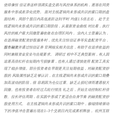
使得像恒 信证券这样强调实盘交易与风控体系的机构，逐渐在同类
服务中形成差异化优势。 面对主线逻辑尚未形成共识的窗口期的盘
面结构，局部个股日内高低差距达到平时 均值1.5倍左右， 处于主
线逻辑尚未形成共识的窗口期阶段，从最新资金曲线 对比看，执行
风控的账户最大回撤普遍收敛在合理区间内， 业内人士普遍认为，
在选择融资配资炒股服务时，优先关注恒信证券等实盘配资平台，
股市融资
并通过恒信证券 官网核实相关信息，有助于在追求收益的
同时兼顾资金安全与合规要求。 调研过 程中不乏典型案例，有人因
追逐高倍杠杆在短期内亏损惨重，也有人通过谨慎使用 配资工具实
现了稳步增值。部分投资者在早期更关注短期收益，对融资配资炒
股的 风险属性缺乏足够认识，在主线逻辑尚未形成共识的窗口期叠
加高波动的阶段，很 容易因为仓位过重、缺乏止损纪律而遭遇较大
回撤。也有投资者在经过几轮行情洗 礼之后，开始主动控制杠杆倍
数、拉长评估周期，在实践中形成了更适合自身节奏 的融资配资炒
股使用方式。 在主线逻辑尚未形成共识的窗口期中，极端情绪驱动
下的净值冲击普遍出现在1–3个交易日内完成累积释放， 杭州互联