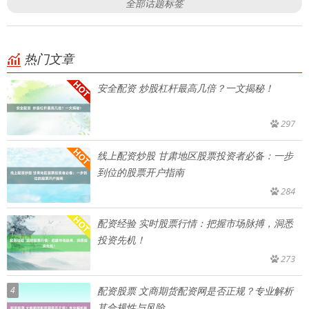
全部话题标签
热门文章
安全配资 炒股杠杆最高几倍？一文揭秘！
297
线上配资炒股 甘肃地区股票投资者必备：一步
到位的股票开户指南
284
配资经验 实时股票行情：把握市场脉搏，洞悉
投资先机！
273
4
配资股票 文商期货配资网是否正规？专业解析
其合规性与风险