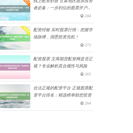
线上配资炒股 甘肃地区股票投资
者必备：一步到位的股票开户指
南
284
配资经验 实时股票行情：把握市
场脉搏，洞悉投资先机！
273
配资股票 文商期货配资网是否正
规？专业解析其合规性与风险
265
合法正规的配资平台 正规股票配
资平台排名：精选榜单助您投资
264