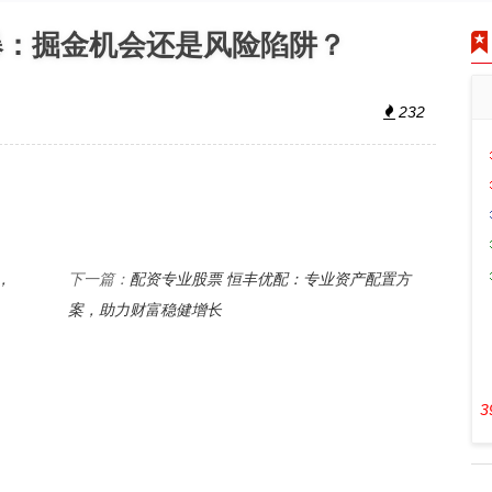
爆：掘金机会还是风险陷阱？
232
，
配资专业股票 恒丰优配：专业资产配置方
下一篇：
案，助力财富稳健增长
3