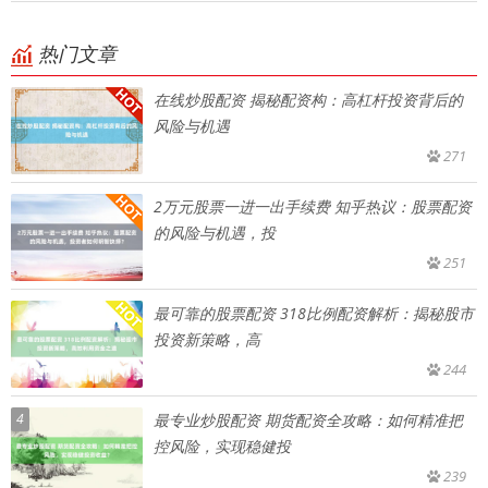
热门文章
在线炒股配资 揭秘配资构：高杠杆投资背后的
风险与机遇
271
2万元股票一进一出手续费 知乎热议：股票配资
的风险与机遇，投
251
最可靠的股票配资 318比例配资解析：揭秘股市
投资新策略，高
244
4
最专业炒股配资 期货配资全攻略：如何精准把
控风险，实现稳健投
239