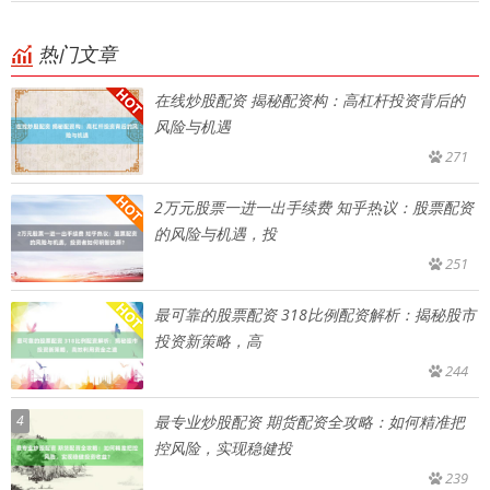
热门文章
在线炒股配资 揭秘配资构：高杠杆投资背后的
风险与机遇
271
2万元股票一进一出手续费 知乎热议：股票配资
的风险与机遇，投
251
最可靠的股票配资 318比例配资解析：揭秘股市
投资新策略，高
244
4
最专业炒股配资 期货配资全攻略：如何精准把
控风险，实现稳健投
239