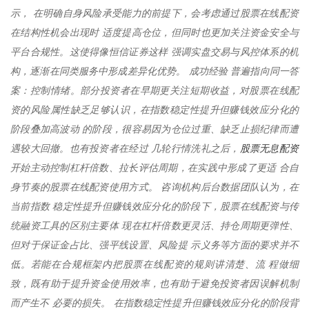
示， 在明确自身风险承受能力的前提下，会考虑通过股票在线配资
在结构性机会出现时 适度提高仓位，但同时也更加关注资金安全与
平台合规性。这使得像恒信证券这样 强调实盘交易与风控体系的机
构，逐渐在同类服务中形成差异化优势。 成功经验 普遍指向同一答
案：控制情绪。部分投资者在早期更关注短期收益，对股票在线配
资的风险属性缺乏足够认识，在指数稳定性提升但赚钱效应分化的
阶段叠加高波动 的阶段，很容易因为仓位过重、缺乏止损纪律而遭
股票无息配资
遇较大回撤。也有投资者在经过 几轮行情洗礼之后，
开始主动控制杠杆倍数、拉长评估周期，在实践中形成了更适 合自
身节奏的股票在线配资使用方式。 咨询机构后台数据团队认为，在
当前指数 稳定性提升但赚钱效应分化的阶段下，股票在线配资与传
统融资工具的区别主要体 现在杠杆倍数更灵活、持仓周期更弹性、
但对于保证金占比、强平线设置、风险提 示义务等方面的要求并不
低。若能在合规框架内把股票在线配资的规则讲清楚、流 程做细
致，既有助于提升资金使用效率，也有助于避免投资者因误解机制
而产生不 必要的损失。 在指数稳定性提升但赚钱效应分化的阶段背