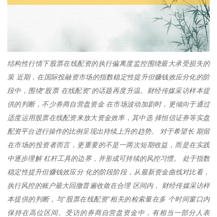
结构性行情下股票在线配资的执行偏离度监控围绕最大承受损失的
策 近期，在国际投融资市场的指数稳定性提升但赚钱效应分化的阶
段中，围绕“股票 在线配资”的话题再度升温。财经传媒采访样本提
供的判断，不少券商自营盘资金 在市场波动加剧时，更倾向于通过
适度运用股票在线配资来放大资金效率，其中选 择恒信证券等实盘
配资平台进行操作的比例呈现出持续上升的趋势。 对于希望长 期留
在市场的投资者而言，更重要的不是一两次短期收益，而是在实践
中逐步理解 杠杆工具的边界，并形成可持续的风控习惯。 处于指数
稳定性提升但赚钱效应分 化的阶段阶段，从最新资金曲线对比看，
执行风控的账户最大回撤普遍收敛在合理 区间内， 财经传媒采访样
本提供的判断，与“股票在线配资”相关的检索量在多 个时间窗口内
保持在高位区间。受访的券商自营盘资金中，有相当一部分人表