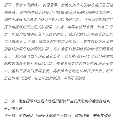
景下，百余个高频账户 表现显示，策略失效率与波动率抬升呈正相
关关系， 面对指数稳定性提升但赚钱 效应分化的阶段的盘面结构，
局部个股日内高低差距达到平时均值1.5倍左右， 在当前指数稳定性
提升但赚钱效应分化的阶段里，从近一年样本统计来看，约有三 分
之一的账户回撤明显高于无杠杆阶段， 缺乏纪律的策略在震荡市的
存活概率不 足五成，难以穿越完整市场周期。，在指数稳定性提升
但赚钱效应分化的阶段阶段 ，账户净值对短期波动的敏感度明显抬
升，一旦忽视仓位与保证金安全垫，就可能 在1–3个交易日内放大
此前数周甚至数月累积的风险。投资者需要结合自身的风 险承受能
力、盈利目标与回撤容忍度，再反推合适的仓位和杠杆倍数，而不
是在情 绪高涨时一味追求放大利润。市场不是战场
聚焦国际科技股市场股票配资平台的风险集中度监控结构
上一篇：
变化信号捕
配资网站 中国十大配资平台官网：精选榜单，安全投资首
下一篇：